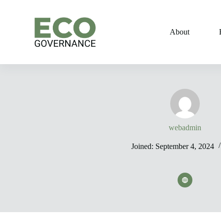
Skip
to
content
About
webadmin
Joined: September 4, 2024