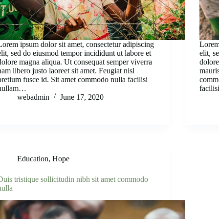
Lorem ipsum dolor sit amet, consectetur adipiscing
Lorem 
elit, sed do eiusmod tempor incididunt ut labore et
elit, 
dolore magna aliqua. Ut consequat semper viverra
dolore
nam libero justo laoreet sit amet. Feugiat nisl
mauris
pretium fusce id. Sit amet commodo nulla facilisi
commo
nullam…
facili
webadmin
June 17, 2020
Education
,
Hope
Duis tristique sollicitudin nibh sit amet commodo
nulla