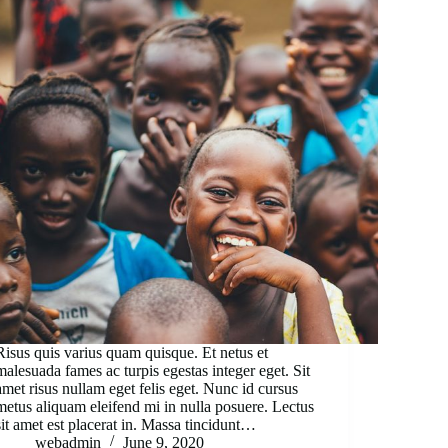
Risus quis varius quam quisque. Et netus et
malesuada fames ac turpis egestas integer eget. Sit
amet risus nullam eget felis eget. Nunc id cursus
metus aliquam eleifend mi in nulla posuere. Lectus
sit amet est placerat in. Massa tincidunt…
webadmin
June 9, 2020