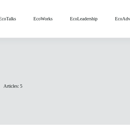
EcoTalks
EcoWorks
EcoLeadership
EcoAdv
Articles: 5